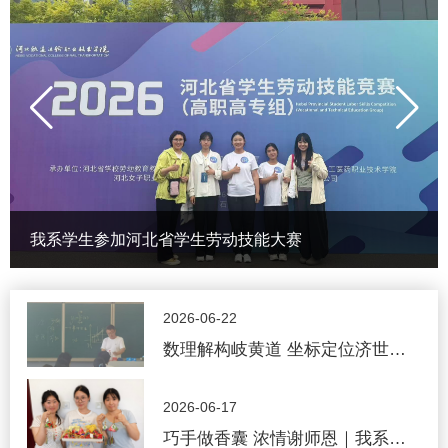
我系学生参加河北省学生劳动技能大赛
2026-06-22
数理解构岐黄道 坐标定位济世心 |
守真堂韩秉谦主任走进保定幼专
2026-06-17
为大学生启悟中医传承新维度
巧手做香囊 浓情谢师恩｜我系开