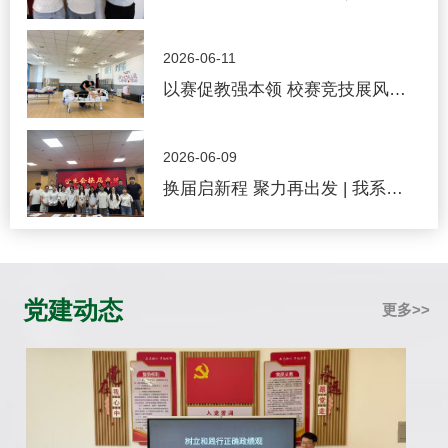
展端午节主题活动
2026-06-11
以赛促教强本领 校赛竞技展风采 |
我系2026年职业技能大赛校赛圆
满收官
2026-06-09
换届启新程 聚力再出发 | 我系团
学换届工作顺利收官
党建动态
更多>>