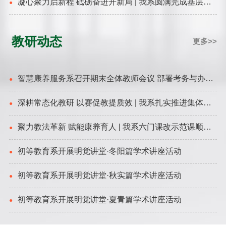
凝心聚力启新程 砥砺奋进开新局 | 我系圆满完成基层党
●
组织换届选举
教研动态
更多>>
智慧康养服务系召开期末全体教师会议 部署考务与办学
●
能力评估工作
深耕常态化教研 以赛促教提质效 | 我系扎实推进集体教
●
研工作
聚力教法革新 赋能康养育人 | 我系六门课改示范课顺利
●
开展
初等教育系开展明觉讲堂·冬阳篇学术讲座活动
●
初等教育系开展明觉讲堂·秋实篇学术讲座活动
●
初等教育系开展明觉讲堂·夏青篇学术讲座活动
●