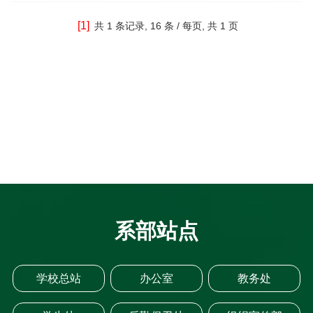
[1]
共
1 条记录,
16 条 / 每页, 共
1 页
系部站点
学校总站
办公室
教务处